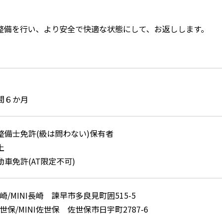
整備を行い、より安全で快適な状態にして、お返しします。
間６か月
整備士免許(級は問わない)保有者
上
車免許(AT限定不可)
崎/MINI長崎 諫早市多良見町囲515-5
世保/MINI佐世保 佐世保市日宇町2787-6