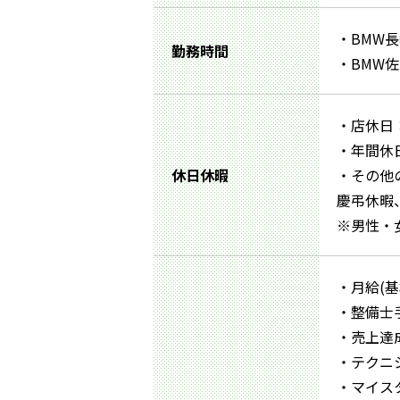
・BMW長崎
勤務時間
・BMW佐世
・店休日
・年間休日
休日休暇
・その他
慶弔休暇
※男性・
・月給(基本
・整備士手当
・売上達成
・テクニシャ
・マイスタ