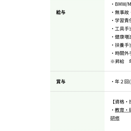
・BMW/M
給与
・無事故・
・学習責任
・工具手当
・健康増進
・扶養手当：
・時間外
※昇給 
賞与
・年２回(
【資格・
・
教育・
研修